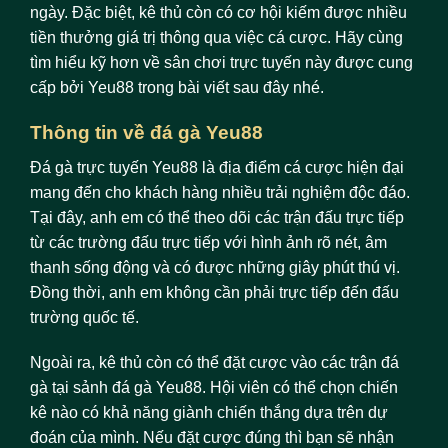
ngày. Đặc biệt, kê thủ còn có cơ hội kiếm được nhiều
tiền thưởng giá trị thông qua việc cá cược. Hãy cùng
tìm hiểu kỹ hơn về sân chơi trực tuyến này được cung
cấp bởi Yeu88 trong bài viết sau đây nhé.
Thông tin về đá gà Yeu88
Đá gà trực tuyến Yeu88 là địa điểm cá cược hiện đại
mang đến cho khách hàng nhiều trải nghiệm độc đáo.
Tại đây, anh em có thể theo dõi các trận đấu trực tiếp
từ các trường đấu trực tiếp với hình ảnh rõ nét, âm
thanh sống động và có được những giây phút thú vị.
Đồng thời, anh em không cần phải trực tiếp đến đấu
trường quốc tế.
Ngoài ra, kê thủ còn có thể đặt cược vào các trận đá
gà tại sảnh đá gà Yeu88. Hội viên có thể chọn chiến
kê nào có khả năng giành chiến thắng dựa trên dự
đoán của mình. Nếu đặt cược đúng thì bạn sẽ nhận