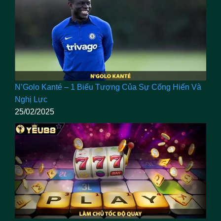
N’Golo Kanté – 1 Biểu Tượng Của Sự Cống Hiến Và
Nghị Lực
25/02/2025