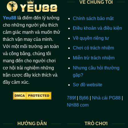
VỀ CHÚNG TÔI
Yeu88
là điểm đến lý tưởng
Chính sách bảo mật
cho những người yêu thích
Điều khoản và điều kiện
cảm giác mạnh và muốn thử
Về quyền riêng tư
thách vận may của mình.
Với một môi trường an toàn
Chơi có trách nhiệm
và công bằng, chúng tôi
Miễn trừ trách nhiệm
mang đến cho người chơi
Nhưng câu hỏi thường
cơ hội trải nghiệm những
gặp?
trận cược đầy kích thích và
đầy cảm xúc.
Sơ đồ website
789f
|
Bj66
|
Nhà cái PG88
|
NH88 com
HƯỚNG DẪN
TRÒ CHƠI