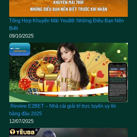
Tổng Hợp Khuyến Mãi Yeu88: Những Điều Bạn Nên
Biết
09/10/2025
Review E2BET – Nhà cái giải trí trực tuyến uy tín
hàng đầu 2025
12/07/2025