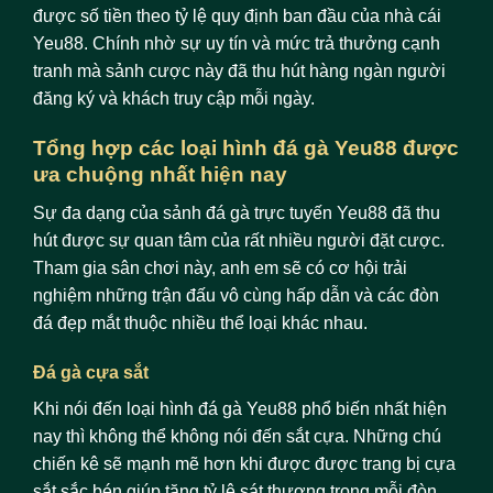
được số tiền theo tỷ lệ quy định ban đầu của nhà cái
Yeu88. Chính nhờ sự uy tín và mức trả thưởng cạnh
tranh mà sảnh cược này đã thu hút hàng ngàn người
đăng ký và khách truy cập mỗi ngày.
Tổng hợp các loại hình đá gà Yeu88 được
ưa chuộng nhất hiện nay
Sự đa dạng của sảnh đá gà trực tuyến Yeu88 đã thu
hút được sự quan tâm của rất nhiều người đặt cược.
Tham gia sân chơi này, anh em sẽ có cơ hội trải
nghiệm những trận đấu vô cùng hấp dẫn và các đòn
đá đẹp mắt thuộc nhiều thể loại khác nhau.
Đá gà cựa sắt
Khi nói đến loại hình đá gà Yeu88 phổ biến nhất hiện
nay thì không thể không nói đến sắt cựa. Những chú
chiến kê sẽ mạnh mẽ hơn khi được được trang bị cựa
sắt sắc bén giúp tăng tỷ lệ sát thương trong mỗi đòn