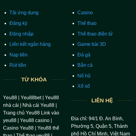
Tải ứng dụng
Casino
Đăng ký
Thể thao
Đăng nhập
Thể thao điện tử
Liên kết ngân hàng
Game bài 3D
Nạp tiền
Đá gà
Rút tiền
Bắn cá
Nổ hũ
TỪ KHÓA
Xổ số
Yeu88 | Yeu88bet | Yeu88
LIÊN HỆ
nhà cái | Nhà cái Yeu88 |
Trang chủ Yeu88 Link vào
Địa chỉ: 94/1 Đ. An Bình,
yeu88 | Yeu88 casino |
Phường 5, Quận 5, Thành
Casino Yeu88 | Yeu88 thể
phố Hồ Chí Minh, Việt Nam
thao | Thể thao yeu88 |