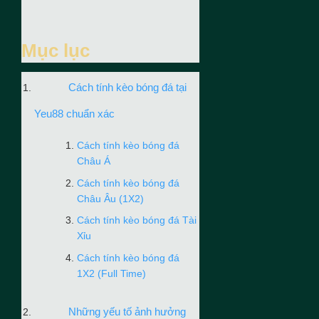
Mục lục
Cách tính kèo bóng đá tại
Yeu88 chuẩn xác
Cách tính kèo bóng đá
Châu Á
Cách tính kèo bóng đá
Châu Âu (1X2)
Cách tính kèo bóng đá Tài
Xỉu
Cách tính kèo bóng đá
1X2 (Full Time)
Những yếu tố ảnh hưởng