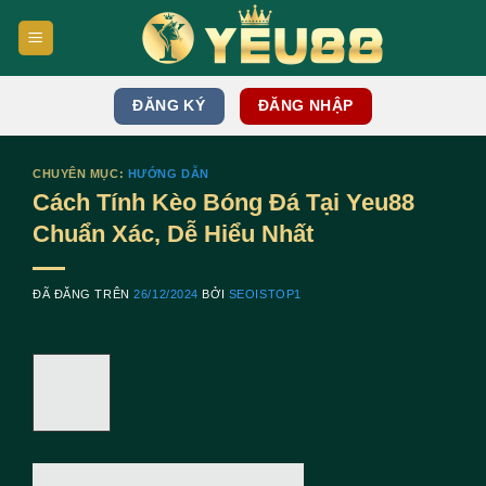
Chuyển
đến
nội
dung
ĐĂNG KÝ
ĐĂNG NHẬP
CHUYÊN MỤC:
HƯỚNG DẪN
Cách Tính Kèo Bóng Đá Tại Yeu88
Chuẩn Xác, Dễ Hiểu Nhất
ĐÃ ĐĂNG TRÊN
26/12/2024
BỞI
SEOISTOP1