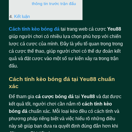
thông tin trước trận đấu
Kết luận
Cách tính kèo bóng đá
tại trang web cá cược
Yeu88
giúp người chơi có nhiều lựa chọn phù hợp với chiến
lược cá cược của mình. Đây là yếu tố quan trọng trong
cá cược thể thao, giúp người chơi có thể dự đoán kết
quả và đặt cược vào một số sự kiện xảy ra trong trận
đấu.
Cách tính kèo bóng đá tại Yeu88 chuẩn
xác
Để tham gia
cá cược bóng đá
tại
Yeu88
và đạt được
kết quả tốt, người chơi cần nắm rõ
cách tính kèo
bóng đá
chuẩn xác. Mỗi loại kèo đều có cách tính và
phương pháp riêng biệt và việc hiểu rõ những điều
này sẽ giúp bạn đưa ra quyết định đúng đắn hơn khi