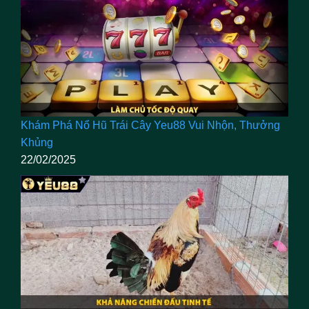
Khám Phá Nổ Hũ Trái Cây Yeu88 Vui Nhộn, Thưởng
Khủng
22/02/2025