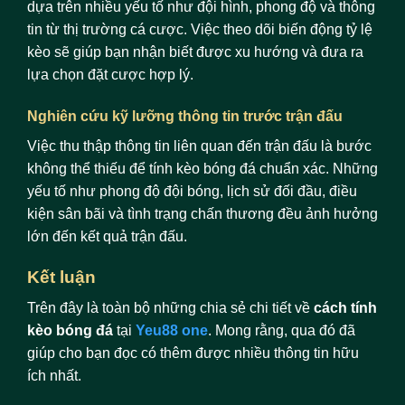
dựa trên nhiều yếu tố như đội hình, phong độ và thông
tin từ thị trường cá cược. Việc theo dõi biến động tỷ lệ
kèo sẽ giúp bạn nhận biết được xu hướng và đưa ra
lựa chọn đặt cược hợp lý.
Nghiên cứu kỹ lưỡng thông tin trước trận đấu
Việc thu thập thông tin liên quan đến trận đấu là bước
không thể thiếu để tính kèo bóng đá chuẩn xác. Những
yếu tố như phong độ đội bóng, lịch sử đối đầu, điều
kiện sân bãi và tình trạng chấn thương đều ảnh hưởng
lớn đến kết quả trận đấu.
Kết luận
Trên đây là toàn bộ những chia sẻ chi tiết về
cách tính
kèo bóng đá
tại
Yeu88 one
. Mong rằng, qua đó đã
giúp cho bạn đọc có thêm được nhiều thông tin hữu
ích nhất.