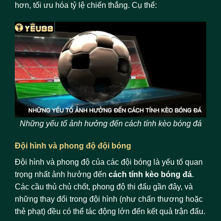
hơn, tối ưu hóa tỷ lệ chiến thắng. Cụ thể:
Những yếu tố ảnh hưởng đến cách tính kèo bóng đá
Đội hình và phong độ đội bóng
Đội hình và phong độ của các đội bóng là yếu tố quan
trọng nhất ảnh hưởng đến
cách tính kèo bóng đá
.
Các cầu thủ chủ chốt, phong độ thi đấu gần đây, và
những thay đổi trong đội hình (như chấn thương hoặc
thẻ phạt) đều có thể tác động lớn đến kết quả trận đấu.