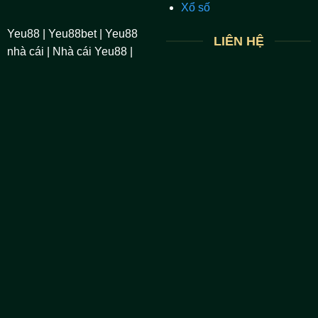
Xổ số
Yeu88 | Yeu88bet | Yeu88
LIÊN HỆ
nhà cái | Nhà cái Yeu88 |
Trang chủ Yeu88 Link vào
Địa chỉ: 94/1 Đ. An Bình,
yeu88 | Yeu88 casino |
Phường 5, Quận 5, Thành
Casino Yeu88 | Yeu88 thể
phố Hồ Chí Minh, Việt Nam
thao | Thể thao yeu88 |
Zipcode: 72720
Yeu88 esports | Esports
Điện thoại: 0775.855.888
Yeu88 | Yeu88 game bài 3D
E-mail:
| Game bài 3D Yeu88 |
cskh@yeu88nohu.com
Yeu88 đá gà | Đá gà Yeu88 |
Website:
Yeu88 bắn cá | Bắn cá
https://yeu88nohu.com/
Yeu88 | Yeu88 nổ hũ | Nổ hũ
Yeu88 | Yeu88 xổ số | Xổ số
Yeu88
Copyright 2026 © ZG8