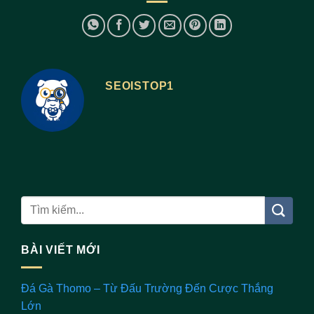
SEOISTOP1
BÀI VIẾT MỚI
Đá Gà Thomo – Từ Đấu Trường Đến Cược Thắng
Lớn